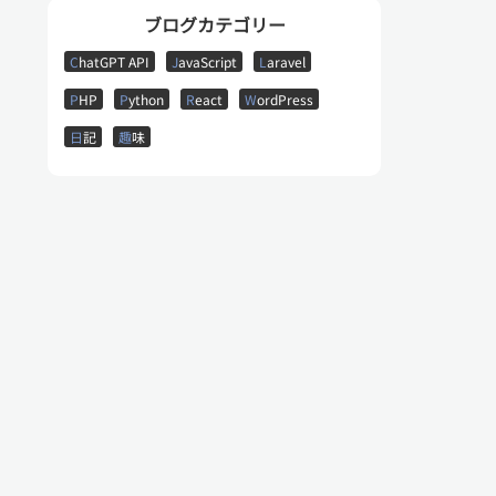
ブログカテゴリー
C
hatGPT API
J
avaScript
L
aravel
P
HP
P
ython
R
eact
W
ordPress
日
記
趣
味