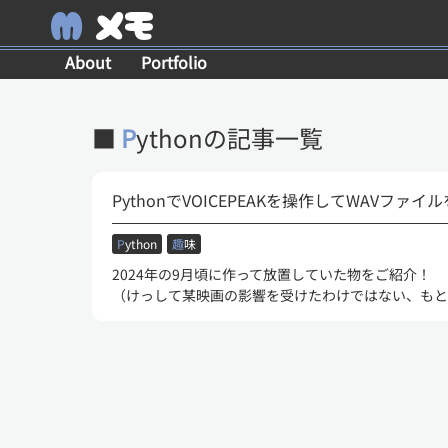
M
メモ
About
Portfolio
■
P
ythonの記事一覧
PythonでVOICEPEAKを操作してWAVファ
P
ython
趣
味
2024年の9月頃に作って放置していた物をご紹介！
（けっして某映画の影響を受けたわけではない、もと