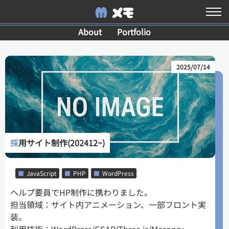
M
メモ
About
Portfolio
2025/07/14
採用サイト制作(202412~)
■
JavaScript
■
PHP
■
WordPress
ヘルプ要員でHP制作に携わりました。
担当領域：サイト内アニメーション、一部フロント実
装。